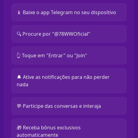
📱 Baixe o app Telegram no seu dispositivo
🔍 Procure por "@78WWOficial"
👆 Toque em "Entrar" ou "Join"
🔔 Ative as notificações para não perder
nada
💬 Participe das conversas e interaja
🎁 Receba bônus exclusivos
automaticamente