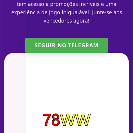
tem acesso a promoções incríveis e uma
experiência de jogo inigualável. Junte-se aos
vencedores agora!
SEGUIR NO TELEGRAM