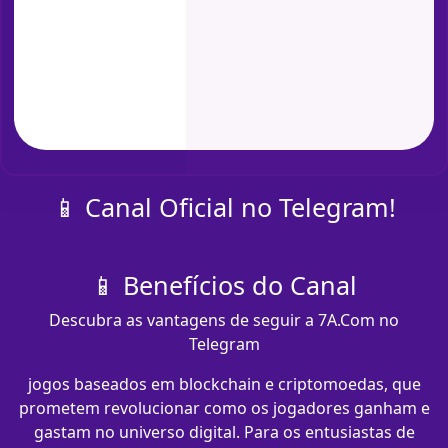
📱 Canal Oficial no Telegram!
📱 Benefícios do Canal
Descubra as vantagens de seguir a 7A.Com no
Telegram
jogos baseados em blockchain e criptomoedas, que
prometem revolucionar como os jogadores ganham e
gastam no universo digital. Para os entusiastas de