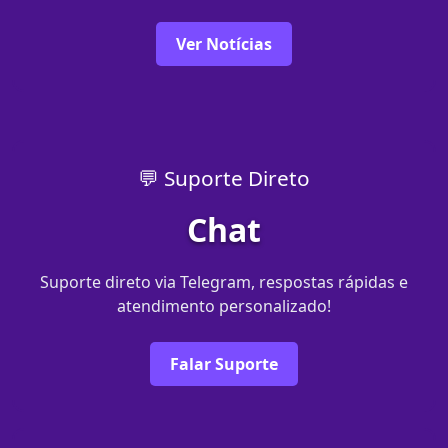
Ver Notícias
💬 Suporte Direto
Chat
Suporte direto via Telegram, respostas rápidas e
atendimento personalizado!
Falar Suporte