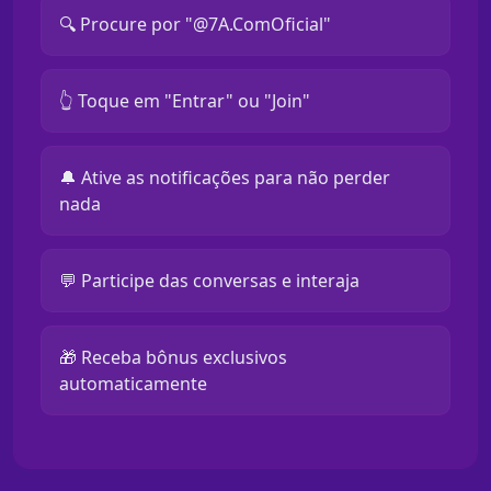
🔍 Procure por "@7A.ComOficial"
👆 Toque em "Entrar" ou "Join"
🔔 Ative as notificações para não perder
nada
💬 Participe das conversas e interaja
🎁 Receba bônus exclusivos
automaticamente