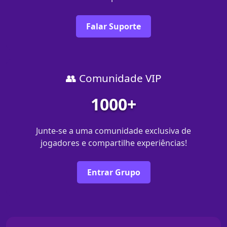
Falar Suporte
👥 Comunidade VIP
1000+
Junte-se a uma comunidade exclusiva de
jogadores e compartilhe experiências!
Entrar Grupo