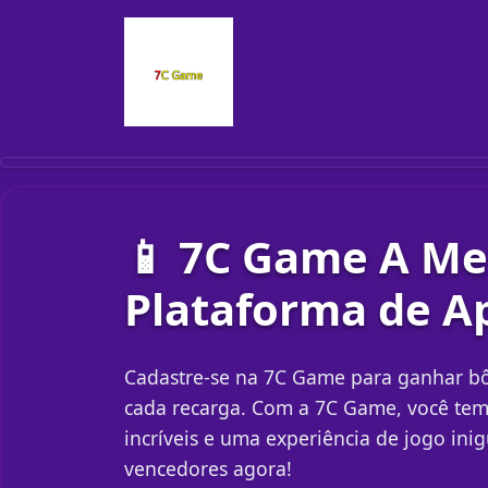
📱 7C Game A Me
Plataforma de A
Cadastre-se na 7C Game para ganhar b
cada recarga. Com a 7C Game, você te
incríveis e uma experiência de jogo inig
vencedores agora!