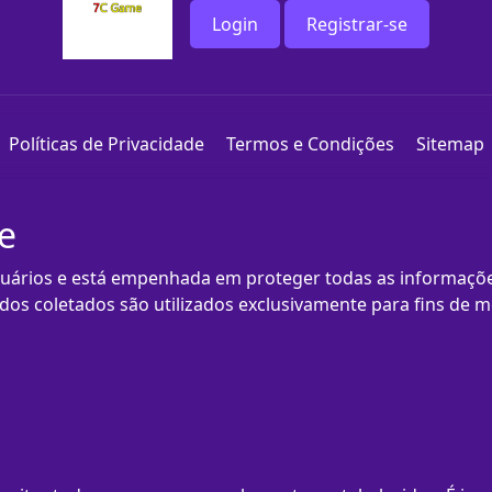
Login
Registrar-se
Políticas de Privacidade
Termos e Condições
Sitemap
de
usuários e está empenhada em proteger todas as informaçõe
os coletados são utilizados exclusivamente para fins de m