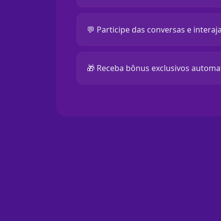
💬 Participe das conversas e interaj
🎁 Receba bônus exclusivos autom