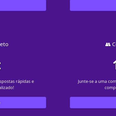
reto
👥 
t
espostas rápidas e
Junte-se a uma com
lizado!
compa
e