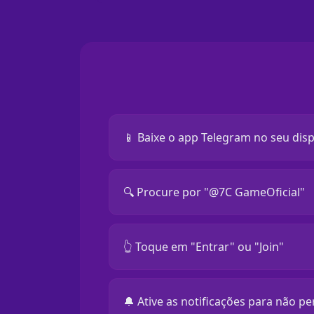
📱 Baixe o app Telegram no seu disp
🔍 Procure por "@7C GameOficial"
👆 Toque em "Entrar" ou "Join"
🔔 Ative as notificações para não p