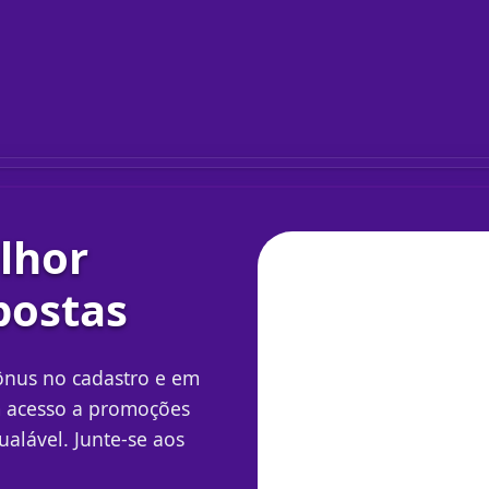
lhor
postas
ônus no cadastro e em
m acesso a promoções
ualável. Junte-se aos