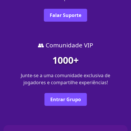
Falar Suporte
👥 Comunidade VIP
1000+
Junte-se a uma comunidade exclusiva de
jogadores e compartilhe experiências!
Entrar Grupo