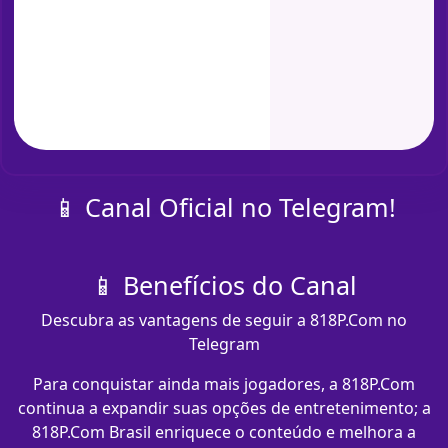
📱 Canal Oficial no Telegram!
📱 Benefícios do Canal
Descubra as vantagens de seguir a 818P.Com no
Telegram
Para conquistar ainda mais jogadores, a 818P.Com
continua a expandir suas opções de entretenimento; a
818P.Com Brasil enriquece o conteúdo e melhora a