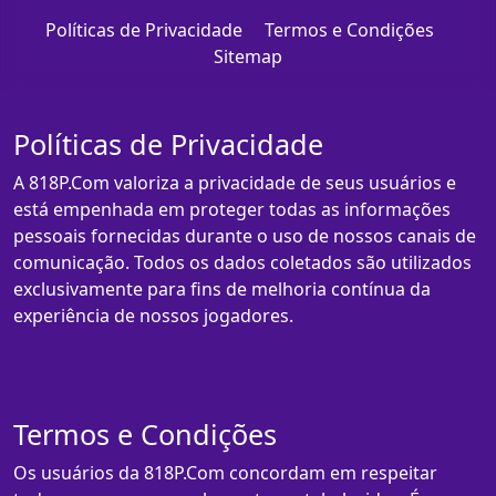
Políticas de Privacidade
Termos e Condições
Sitemap
Políticas de Privacidade
A 818P.Com valoriza a privacidade de seus usuários e
está empenhada em proteger todas as informações
pessoais fornecidas durante o uso de nossos canais de
comunicação. Todos os dados coletados são utilizados
exclusivamente para fins de melhoria contínua da
experiência de nossos jogadores.
Termos e Condições
Os usuários da 818P.Com concordam em respeitar