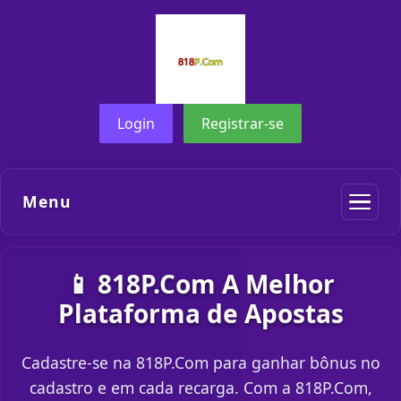
Login
Registrar-se
Menu
📱 818P.Com A Melhor
Plataforma de Apostas
Cadastre-se na 818P.Com para ganhar bônus no
cadastro e em cada recarga. Com a 818P.Com,