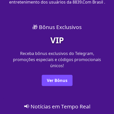
entretenimento dos usuários da 8839.Com Brasil .
🎁 Bônus Exclusivos
VIP
Receba bônus exclusivos do Telegram,
promoções especiais e códigos promocionais
únicos!
Ver Bônus
📢 Notícias em Tempo Real