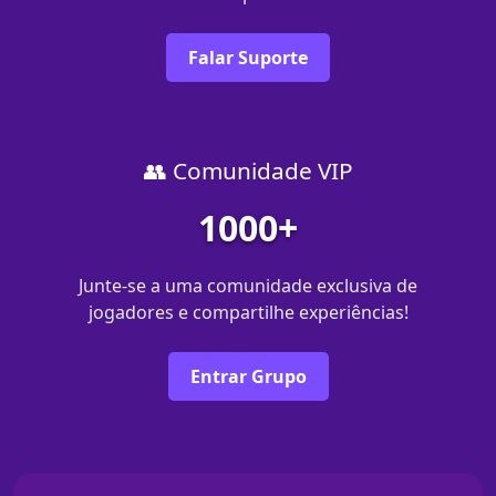
Falar Suporte
👥 Comunidade VIP
1000+
Junte-se a uma comunidade exclusiva de
jogadores e compartilhe experiências!
Entrar Grupo