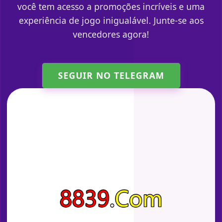
você tem acesso a promoções incríveis e uma
experiência de jogo inigualável. Junte-se aos
vencedores agora!
SEGUIR NO TELEGRAM