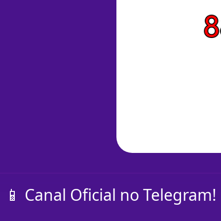
📱 Canal Oficial no Telegram!