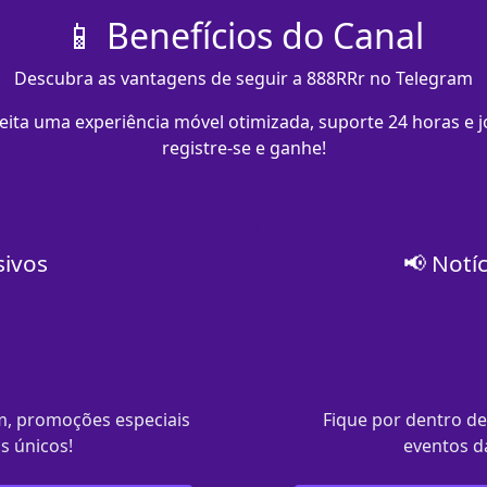
📱 Benefícios do Canal
Descubra as vantagens de seguir a 888RRr no Telegram
veita uma experiência móvel otimizada, suporte 24 horas e
registre-se e ganhe!
sivos
📢 Notí
m, promoções especiais
Fique por dentro d
s únicos!
eventos d