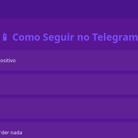
📱 Como Seguir no Telegram
ositivo
erder nada