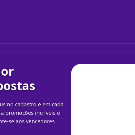
hor
postas
us no cadastro e em cada
 a promoções incríveis e
unte-se aos vencedores