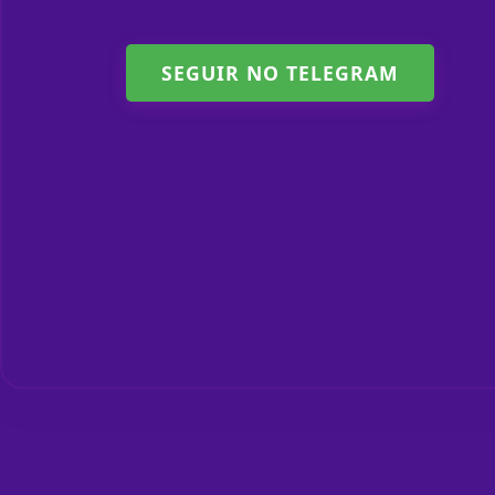
SEGUIR NO TELEGRAM