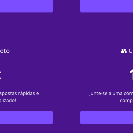
reto
👥 
t
espostas rápidas e
Junte-se a uma com
lizado!
compa
e