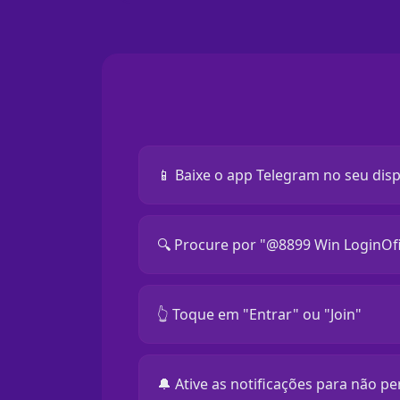
📱 Baixe o app Telegram no seu disp
🔍 Procure por "@8899 Win LoginOfi
👆 Toque em "Entrar" ou "Join"
🔔 Ative as notificações para não p