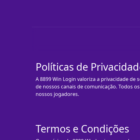
Políticas de Privacida
A 8899 Win Login valoriza a privacidade de
de nossos canais de comunicação. Todos os 
nossos jogadores.
Termos e Condições