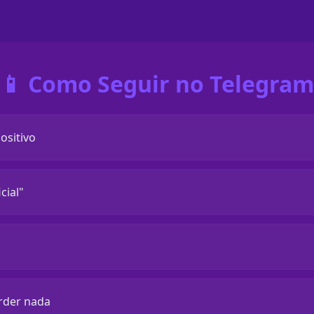
📱 Como Seguir no Telegram
ositivo
cial"
erder nada