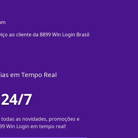
ram
ço ao cliente da 8899 Win Login Brasil
cias em Tempo Real
24/7
e todas as novidades, promoções e
99 Win Login em tempo real!