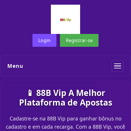
Login
Registrar-se
Menu
📱 88B Vip A Melhor
Plataforma de Apostas
Cadastre-se na 88B Vip para ganhar bônus no
cadastro e em cada recarga. Com a 88B Vip, você