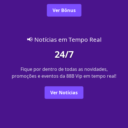
Ver Bônus
📢 Notícias em Tempo Real
24/7
Fique por dentro de todas as novidades,
promoções e eventos da 88B Vip em tempo real!
Ver Notícias