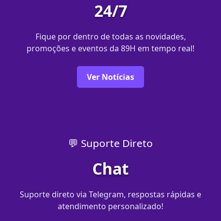
24/7
Fique por dentro de todas as novidades,
promoções e eventos da 89H em tempo real!
Ver Notícias
💬 Suporte Direto
Chat
Suporte direto via Telegram, respostas rápidas e
atendimento personalizado!