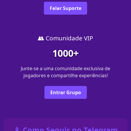
Falar Suporte
👥 Comunidade VIP
1000+
Junte-se a uma comunidade exclusiva de
jogadores e compartilhe experiências!
Entrar Grupo
📱 Como Seguir no Telegram