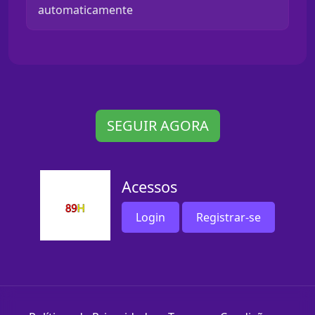
automaticamente
SEGUIR AGORA
Acessos
Login
Registrar-se