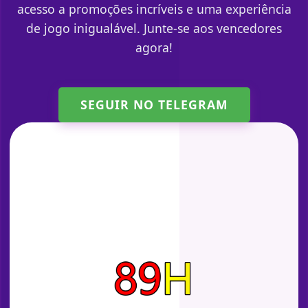
acesso a promoções incríveis e uma experiência
de jogo inigualável. Junte-se aos vencedores
agora!
SEGUIR NO TELEGRAM