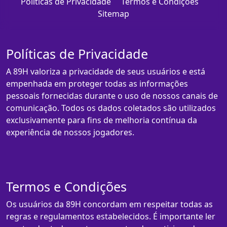
Políticas de Privacidade
Termos e Condições
Sitemap
Políticas de Privacidade
A 89H valoriza a privacidade de seus usuários e está
empenhada em proteger todas as informações
pessoais fornecidas durante o uso de nossos canais de
comunicação. Todos os dados coletados são utilizados
exclusivamente para fins de melhoria contínua da
experiência de nossos jogadores.
Termos e Condições
Os usuários da 89H concordam em respeitar todas as
regras e regulamentos estabelecidos. É importante ler