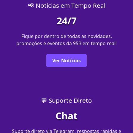
📢 Notícias em Tempo Real
24/7
Fique por dentro de todas as novidades,
promoções e eventos da 95B em tempo real!
Ver Notícias
💬 Suporte Direto
Chat
Suporte direto via Telegram, respostas rápidas e