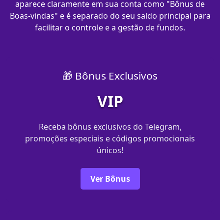
aparece claramente em sua conta como "Bônus de
Boas-vindas" e é separado do seu saldo principal para
facilitar o controle e a gestão de fundos.
🎁 Bônus Exclusivos
VIP
Receba bônus exclusivos do Telegram,
promoções especiais e códigos promocionais
únicos!
Ver Bônus