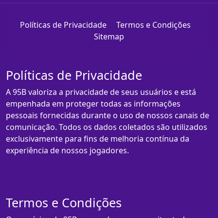
Políticas de Privacidade
Termos e Condições
Sitemap
Políticas de Privacidade
A 95B valoriza a privacidade de seus usuários e está
empenhada em proteger todas as informações
pessoais fornecidas durante o uso de nossos canais de
comunicação. Todos os dados coletados são utilizados
exclusivamente para fins de melhoria contínua da
experiência de nossos jogadores.
Termos e Condições