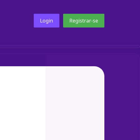
Login
Registrar-se