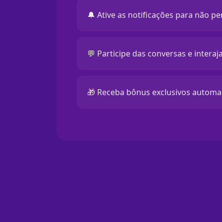
🔔 Ative as notificações para não p
💬 Participe das conversas e interaj
🎁 Receba bônus exclusivos autom