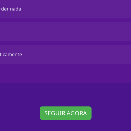
erder nada
a
aticamente
SEGUIR AGORA