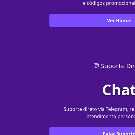
e códigos promocionai
Ver Bônus
💬 Suporte Di
Cha
Suporte direto via Telegram, r
atendimento persona
Falar Suport