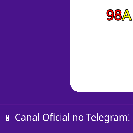
📱 Canal Oficial no Telegram!