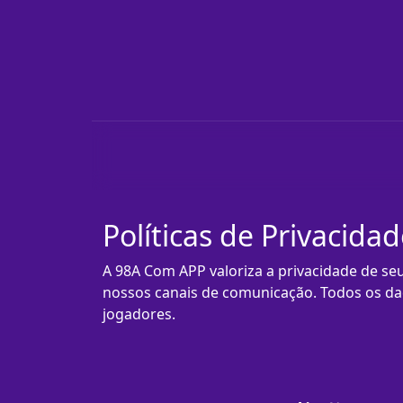
Políticas de Privacida
A 98A Com APP valoriza a privacidade de s
nossos canais de comunicação. Todos os dad
jogadores.