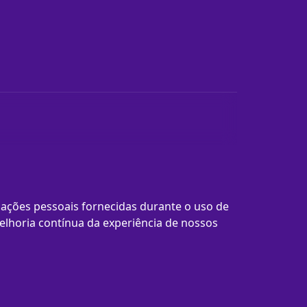
ações pessoais fornecidas durante o uso de
elhoria contínua da experiência de nossos