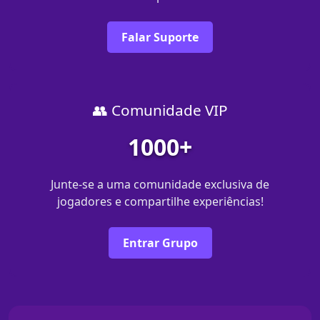
Falar Suporte
👥 Comunidade VIP
1000+
Junte-se a uma comunidade exclusiva de
jogadores e compartilhe experiências!
Entrar Grupo