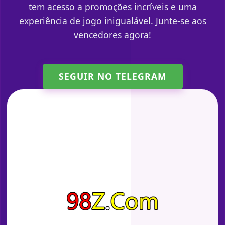
tem acesso a promoções incríveis e uma
experiência de jogo inigualável. Junte-se aos
vencedores agora!
SEGUIR NO TELEGRAM